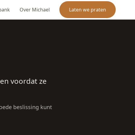
bank
Over Michael
Laten we praten
len voordat ze
oede beslissing kunt